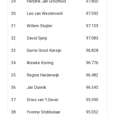
29.
Hendrik Jan Groothuis
97.800
30.
Leo van Westerveld
97.593
31.
Willem Sluijter
97.139
32.
David Sjerp
97.085
33.
Gerrie Groot Karsijn
96.828
34.
Anneke Koning
96.776
35.
Regina Harderwijk
96.482
36.
Jan Dunnik
96.345
37.
Dries van ‘t Oever
95.590
38.
Yvonne Stobbelaar
95.052