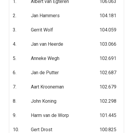
1.
Albert van Egteren
106.063
2.
Jan Hammers
104.181
3.
Gerrit Wolf
104.059
4.
Jan van Heerde
103.066
5.
Anneke Wegh
102.691
6.
Jan de Putter
102.687
7.
Aart Krooneman
102.679
8.
John Koning
102.298
9.
Harm van de Worp
101.445
10.
Gert Drost
100.825