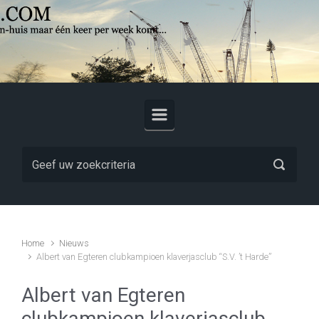
Skip to main content
Home
Nieuws
Albert van Egteren clubkampioen klaverjasclub “S.V. ’t Harde”
Albert van Egteren
clubkampioen klaverjasclub