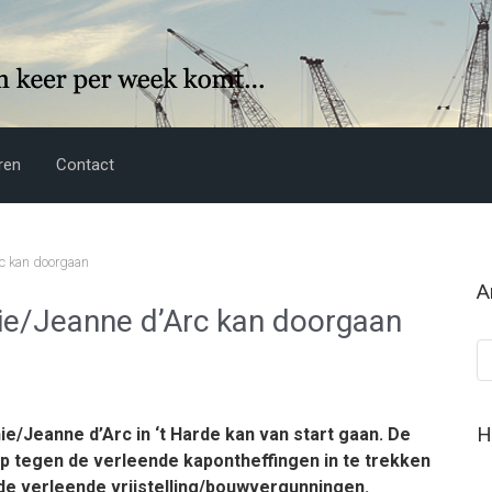
ren
Contact
c kan doorgaan
A
ie/Jeanne d’Arc kan doorgaan
Ar
H
e/Jeanne d’Arc in ‘t Harde kan van start gaan. De
 tegen de verleende kapontheffingen in te trekken
e verleende vrijstelling/bouwvergunningen.