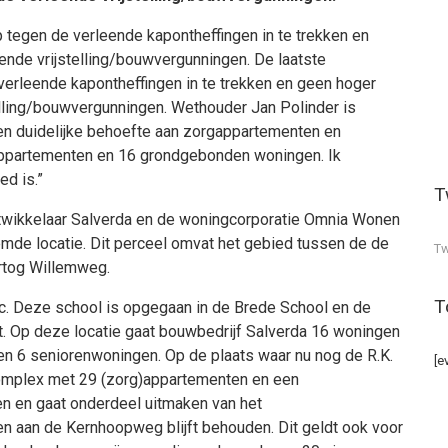
tegen de verleende kapontheffingen in te trekken en
ende vrijstelling/bouwvergunningen. De laatste
erleende kapontheffingen in te trekken en geen hoger
elling/bouwvergunningen. Wethouder Jan Polinder is
een duidelijke behoefte aan zorgappartementen en
ppartementen en 16 grondgebonden woningen. Ik
ed is.”
T
twikkelaar Salverda en de woningcorporatie Omnia Wonen
emde locatie. Dit perceel omvat het gebied tussen de de
Tw
tog Willemweg.
T
c. Deze school is opgegaan in de Brede School en de
t. Op deze locatie gaat bouwbedrijf Salverda 16 woningen
n 6 seniorenwoningen. Op de plaats waar nu nog de R.K.
[e
complex met 29 (zorg)appartementen en een
den en gaat onderdeel uitmaken van het
 aan de Kernhoopweg blijft behouden. Dit geldt ook voor