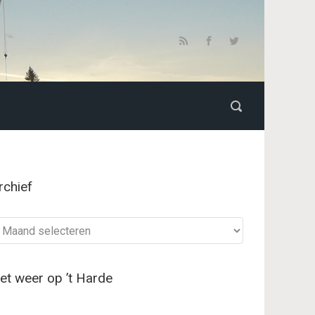
rchief
chief
et weer op ’t Harde