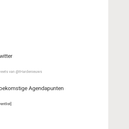
witter
eets van @tHardenieuws
oekomstige Agendapunten
ventlist]