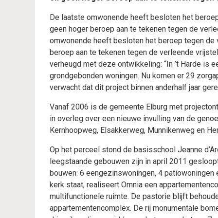
De laatste omwonende heeft besloten het beroep 
geen hoger beroep aan te tekenen tegen de verle
omwonende heeft besloten het beroep tegen de v
beroep aan te tekenen tegen de verleende vrijst
verheugd met deze ontwikkeling: “In ’t Harde is 
grondgebonden woningen. Nu komen er 29 zorga
verwacht dat dit project binnen anderhalf jaar gere
Vanaf 2006 is de gemeente Elburg met projecton
in overleg over een nieuwe invulling van de geno
Kernhoopweg, Elsakkerweg, Munnikenweg en Her
Op het perceel stond de basisschool Jeanne d’Ar
leegstaande gebouwen zijn in april 2011 gesloop
bouwen: 6 eengezinswoningen, 4 patiowoningen e
kerk staat, realiseert Omnia een appartementen
multifunctionele ruimte. De pastorie blijft behou
appartementencomplex. De rij monumentale bomen