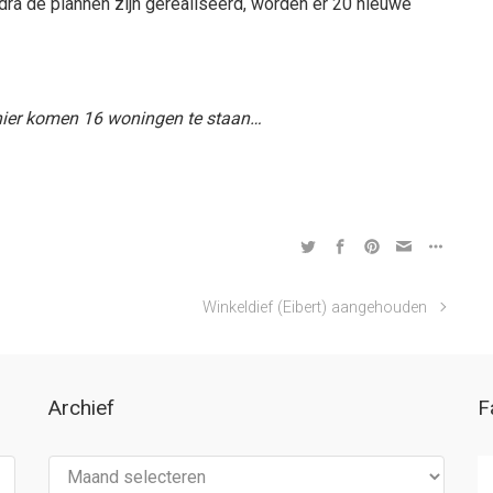
dra de plannen zijn gerealiseerd, worden er 20 nieuwe
hier komen 16 woningen te staan…
Winkeldief (Eibert) aangehouden
Archief
F
Archief