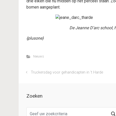
drie eiken die nu midden op het perceel staan. Zo
bomen aangeplant.
De Jeanne D’arc school, 
{plusone}
Nieuws
Truckersdag voor gehandicapten in ’t Harde
Zoeken