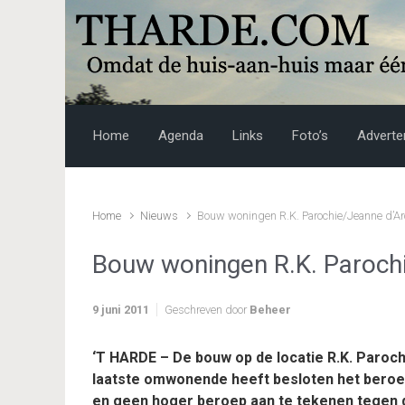
Skip to main content
Home
Agenda
Links
Foto’s
Adverte
Home
Nieuws
Bouw woningen R.K. Parochie/Jeanne d’Ar
Bouw woningen R.K. Paroch
9 juni 2011
Geschreven door
Beheer
‘T HARDE – De bouw op de locatie R.K. Parochi
laatste omwonende heeft besloten het beroep
en geen hoger beroep aan te tekenen tegen d