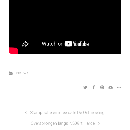
Nieuws
Stamppot eten in eetcafé De Ontmoeting
Oversprongen langs N309 ’t Harde