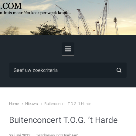
Skip to main content
Home
Nieuws
Buitenconcert T.O.G. ’t Harde
Buitenconcert T.O.G. ’t Harde
29 juni 2013
Geschreven door
Beheer