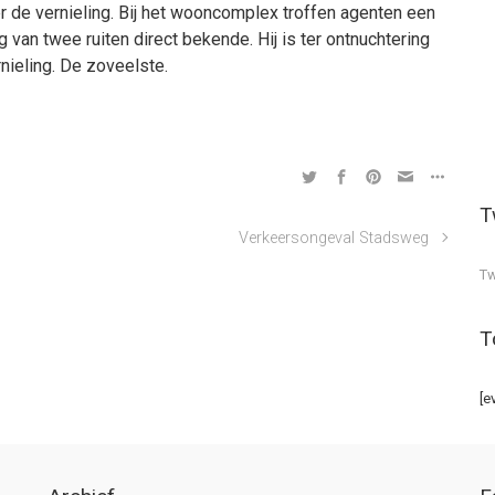
 de vernieling. Bij het wooncomplex troffen agenten een
 van twee ruiten direct bekende. Hij is ter ontnuchtering
nieling. De zoveelste.
T
Verkeersongeval Stadsweg
Tw
T
[e