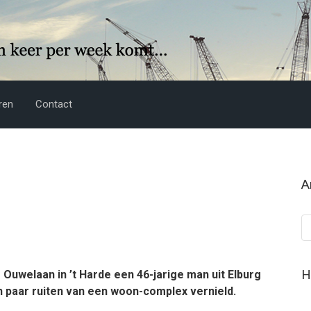
ren
Contact
A
Ar
H
 Ouwelaan in ’t Harde een 46-jarige man uit Elburg
n paar ruiten van een woon-complex vernield.