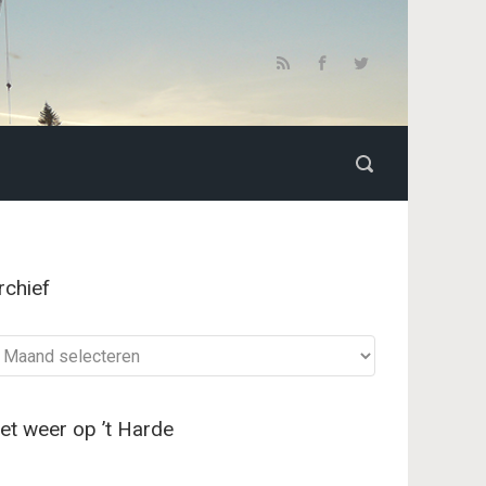
rchief
chief
et weer op ’t Harde