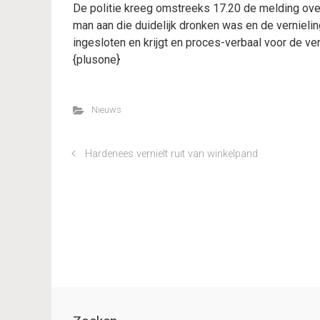
De politie kreeg omstreeks 17.20 de melding over
man aan die duidelijk dronken was en de vernieling
ingesloten en krijgt en proces-verbaal voor de ver
{plusone}
Nieuws
Hardenees vernielt ruit van winkelpand