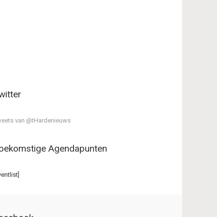
witter
eets van @tHardenieuws
oekomstige Agendapunten
ventlist]