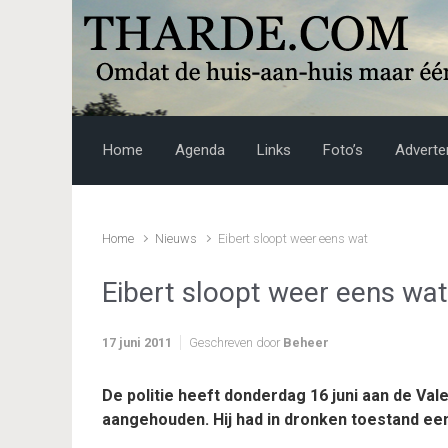
Skip to main content
Home
Agenda
Links
Foto’s
Adverte
Home
Nieuws
Eibert sloopt weer eens wat
Eibert sloopt weer eens wat
17 juni 2011
Geschreven door
Beheer
De politie heeft donderdag 16 juni aan de Vale
aangehouden. Hij had in dronken toestand ee