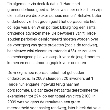
“In algemene zin denk ik dat in ’t Harde het
groenonderhoud goed is. Maar wanneer er klachten zijn,
dan zullen we die zeker serieus nemen.” Behalve beter
onderhoud van het groen geeft het dorpscomité het
college van B en W en politiek Elburg nog een aantal
dringende adviezen mee: De bewoners van ’t Harde
zouden periodiek geïnformeerd moeten worden over
de voortgang van grote projecten (zoals de rondweg,
het nieuwe winkelcentrum, rotonde A28), er zou een
samenhangend plan van aanpak voor de jeugd moeten
komen en een ontmoetingsplek voor senioren.
De vraag is hoe representatief het gehouden
onderzoek is. In 2009 stuurden 320 inwoners uit ’t
Harde hun enquête ingevuld terug naar het
dorpscomité. Dit jaar zakte het aantal geretourneerde
exemplaren tot 294, op een totaal van circa 2100. In
2009 was volgens de resultaten een grote
meerderheid voor aanleg rondweg; later bleek dat vele