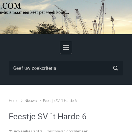
Skip to main content
Home
Nieuws
Feestje SV `t Harde 6
Feestje SV `t Harde 6
21 november 2010
Geschreven door
Beheer