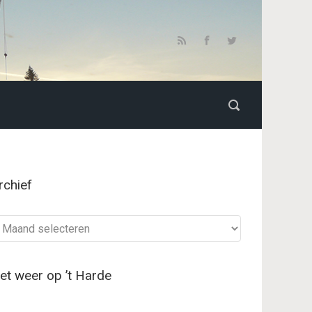
rchief
chief
et weer op ’t Harde