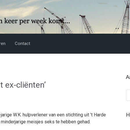
ren
Contact
A
t ex-cliënten’
Ar
H
rige W.K. hulpverlener van een stichting uit ’t Harde
minderjarige meisjes seks te hebben gehad.