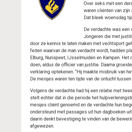
Over seks met een derde
waren cliënten van zijn 
Dat bleek woensdag tijd
De verdachte was een va
Jongeren die met justi
door ze kennis te laten maken met vechtsport ge
feiten waarvan de man verdacht wordt, hadden pl
Elburg, Nunspeet, IJsselmuiden en Kampen. Het du
doen, aldus de officier van justitie. Daarna groei
verklaring optekenen. “Hij maakte misbruik van he
De meisjes waren ten tijde van de ontucht tussen 
Volgens de verdachte had hij een relatie met twee
stelt echter dat in die periode het hulpverlening
meisjes cliënt genoemd en de verdachte hun bege
ondersteund met passages uit hun dagboeken uit 
daarin denkt bevestiging te vinden van de beweri
afgewezen.