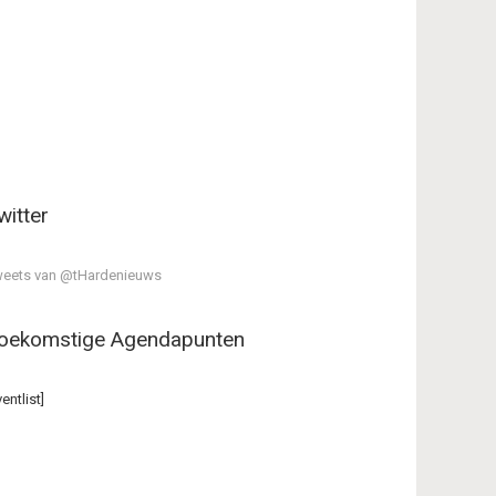
witter
eets van @tHardenieuws
oekomstige Agendapunten
ventlist]