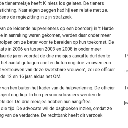
 tienermeisje heeft K. niets los gelaten. De tieners
stichting. Naar eigen zeggen had hij een relatie met ze.
ens de regiezitting in zijn strafzaak.
n de leidende hulpverleners op een boerderij in ’t Harde.
tie in aanraking waren gekomen, werden daar onder meer
holpen om ze beter voor te bereiden op hun toekomst. De
aats in 2006 en tussen 2003 en 2008 in onder meer
T
urde jaren voordat de drie meisjes aangifte durfden te
de het aantal getuigen snel en lieten nog drie vrouwen een
t vertrouwen van deze kwetsbare vrouwen”, zei de officier.
Tw
de 12 en 16 jaar, aldus het OM.
T
 van hen buiten het kader van de hulpverlening. De officier
straject nog liep. In hun persoonsdossiers werden de
leider. De drie meisjes hebben hun aangiftes
[e
die tijd. De advocate wil de dagboeken inzien, omdat ze
ng van de verdachte. De rechtbank heeft dit verzoek