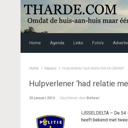
Skip to main content
Home
Agenda
Links
Foto’s
Adverte
Home
Nieuws
Hulpverlener ‘had relatie met ex-cliënten’
Hulpverlener ‘had relatie me
20 januari 2013
Geschreven door
Beheer
IJSSELDELTA – De 54 -ja
heeft bekend met twee 