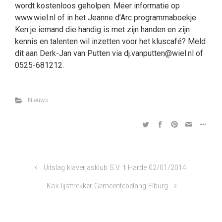
wordt kostenloos geholpen. Meer informatie op
www.wiel.nl of in het Jeanne d’Arc programmaboekje.
Ken je iemand die handig is met zijn handen en zijn
kennis en talenten wil inzetten voor het kluscafé? Meld
dit aan Derk-Jan van Putten via dj.vanputten@wiel.nl of
0525-681212.
Nieuws
Uitslag klaverjasklub S.V. ’t Harde 02/01/2014
Kox lijsttrekker Gemeentebelang Elburg