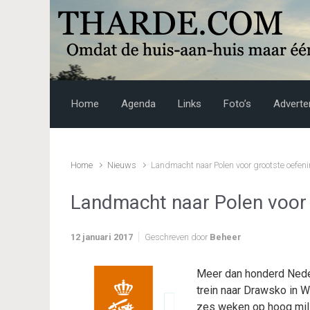
Skip to main content
Home
Agenda
Links
Foto’s
Adverte
Home
Nieuws
Landmacht naar Polen voor grootste oefeni
Landmacht naar Polen voor g
12 januari 2017
Geschreven door
Beheer
Meer dan honderd Nede
trein naar Drawsko in 
zes weken op hoog milit