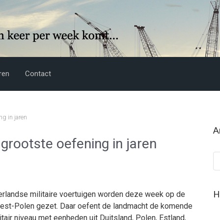
ren
Contact
ng in jaren
A
rootste oefening in jaren
Ar
H
rlandse militaire voertuigen worden deze week op de
West-Polen gezet. Daar oefent de landmacht de komende
air niveau met eenheden uit Duitsland, Polen, Estland,