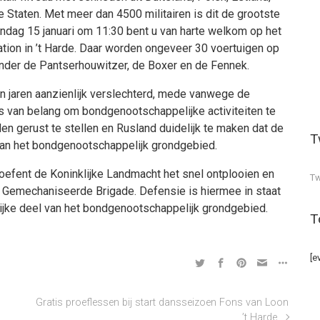
Staten. Met meer dan 4500 militairen is dit de grootste
ondag 15 januari om 11:30 bent u van harte welkom op het
ation in ’t Harde. Daar worden ongeveer 30 voertuigen op
onder de Pantserhouwitzer, de Boxer en de Fennek.
en jaren aanzienlijk verslechterd, mede vanwege de
s van belang om bondgenootschappelijke activiteiten te
en gerust te stellen en Rusland duidelijk te maken dat de
T
van het bondgenootschappelijk grondgebied.
oefent de Koninklijke Landmacht het snel ontplooien en
Tw
3 Gemechaniseerde Brigade. Defensie is hiermee in staat
lijke deel van het bondgenootschappelijk grondgebied.
T
[e
Gratis proeflessen bij start dansseizoen Fons van Loon
’t Harde