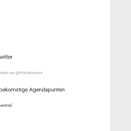
witter
eets van @tHardenieuws
oekomstige Agendapunten
ventlist]