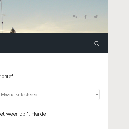
rchief
chief
et weer op ’t Harde