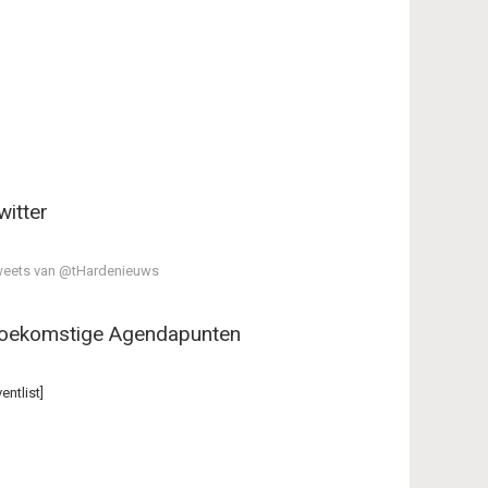
witter
eets van @tHardenieuws
oekomstige Agendapunten
ventlist]