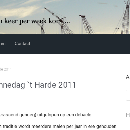
ren
Contact
rde 2011
A
innedag `t Harde 2011
Ar
H
(verassend genoeg) uitgelopen op een debacle.
én traditie wordt meerdere malen per jaar in ere gehouden.