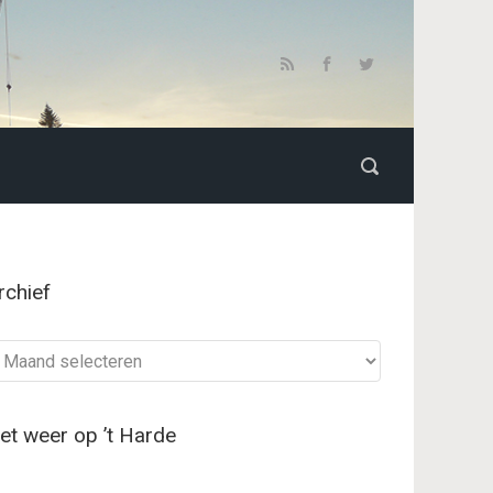
rchief
chief
et weer op ’t Harde