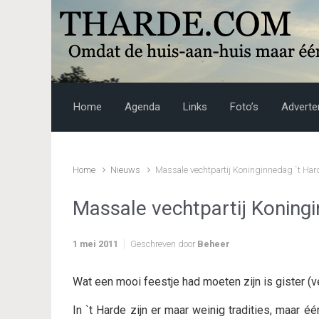
Skip to main content
Home
Agenda
Links
Foto’s
Adverte
Home
Nieuws
Massale vechtpartij Koninginnedag `t Ha
Massale vechtpartij Koning
1 mei 2011
Geschreven door
Beheer
Wat een mooi feestje had moeten zijn is gister 
In `t Harde zijn er maar weinig tradities, maar é