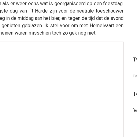
n als er weer eens wat is georganiseerd op een feestdag.
ste dag van `t Harde zijn voor de neutrale toeschouwer
 in de middag aan het bier, en tegen de tijd dat de avond
t genieten geblazen. Ik stel voor om met Hemelvaart een
omeinen waren misschien toch zo gek nog niet…
T
Tw
T
[e