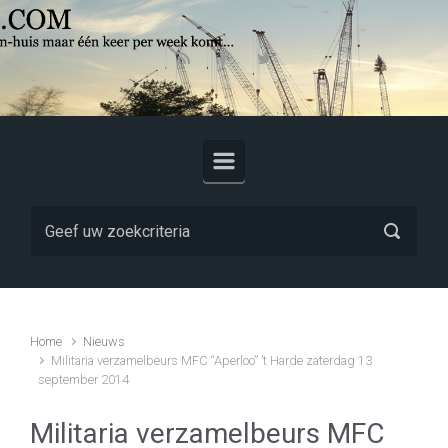
Skip to main content
Home
Nieuws
Militaria verzamelbeurs MFC “Aperloo” ’t Harde zaterdag 13
september 2014
Militaria verzamelbeurs MFC