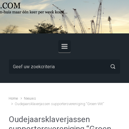
Skip to main content
Home
Nieuws
Oudejaarsklaverjassen supportersvereniging “Groen-Wit”
Oudejaarsklaverjassen
supportersvereniging “Groen-