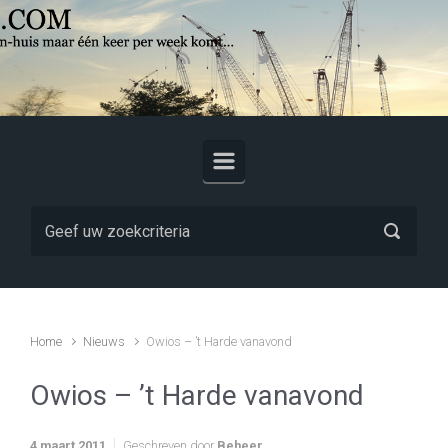
Skip to main content
Home
Nieuws
Owios – ’t Harde vanavond
Owios – ’t Harde vanavond
4 maart 2011
Geschreven door
Beheer