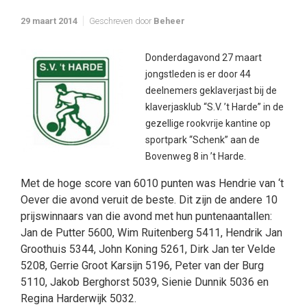
29 maart 2014
Geschreven door
Beheer
Donderdagavond 27 maart
jongstleden is er door 44
deelnemers geklaverjast bij de
klaverjasklub “S.V. ’t Harde” in de
gezellige rookvrije kantine op
sportpark “Schenk” aan de
Bovenweg 8 in ’t Harde.
Met de hoge score van 6010 punten was Hendrie van ‘t
Oever die avond veruit de beste. Dit zijn de andere 10
prijswinnaars van die avond met hun puntenaantallen:
Jan de Putter 5600, Wim Ruitenberg 5411, Hendrik Jan
Groothuis 5344, John Koning 5261, Dirk Jan ter Velde
5208, Gerrie Groot Karsijn 5196, Peter van der Burg
5110, Jakob Berghorst 5039, Sienie Dunnik 5036 en
Regina Harderwijk 5032.