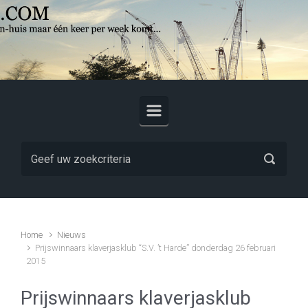
Skip to main content
Home
Nieuws
Prijswinnaars klaverjasklub “S.V. ’t Harde” donderdag 26 februari
2015
Prijswinnaars klaverjasklub