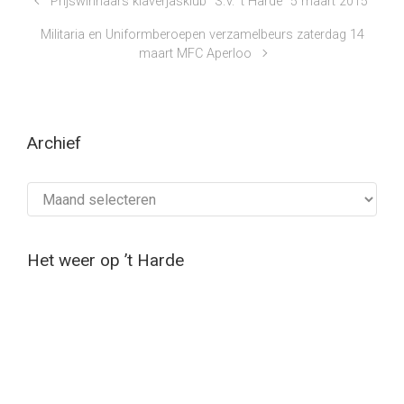
Prijswinnaars klaverjasklub “S.V. ’t Harde” 5 maart 2015
Militaria en Uniformberoepen verzamelbeurs zaterdag 14
maart MFC Aperloo
Archief
Archief
Het weer op ’t Harde