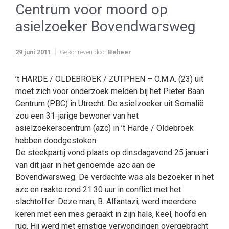
Centrum voor moord op
asielzoeker Bovendwarsweg
29 juni 2011
Geschreven door
Beheer
’t HARDE / OLDEBROEK / ZUTPHEN – O.M.A. (23) uit
moet zich voor onderzoek melden bij het Pieter Baan
Centrum (PBC) in Utrecht. De asielzoeker uit Somalië
zou een 31-jarige bewoner van het
asielzoekerscentrum (azc) in ’t Harde / Oldebroek
hebben doodgestoken.
De steekpartij vond plaats op dinsdagavond 25 januari
van dit jaar in het genoemde azc aan de
Bovendwarsweg. De verdachte was als bezoeker in het
azc en raakte rond 21.30 uur in conflict met het
slachtoffer. Deze man, B. Alfantazi, werd meerdere
keren met een mes geraakt in zijn hals, keel, hoofd en
rug. Hij werd met ernstige verwondingen overgebracht