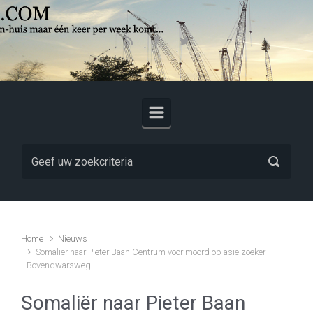
Skip to main content
Home
Nieuws
Somaliër naar Pieter Baan Centrum voor moord op asielzoeker
Bovendwarsweg
Somaliër naar Pieter Baan