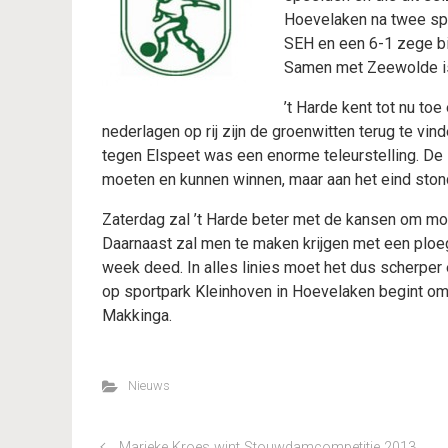
Hoevelaken na twee sp
SEH en een 6-1 zege bi
Samen met Zeewolde is
’t Harde kent tot nu to
nederlagen op rij zijn de groenwitten terug te vi
tegen Elspeet was een enorme teleurstelling. D
moeten en kunnen winnen, maar aan het eind ston
Zaterdag zal ’t Harde beter met de kansen om mo
Daarnaast zal men te maken krijgen met een ploeg
week deed. In alles linies moet het dus scherper
op sportpark Kleinhoven in Hoevelaken begint om 1
Makkinga.
Nieuws
Marieke Kroes wint Stouwdamcompetitie 2013