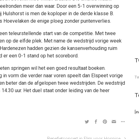
eelronden meer dan waar. Door een 5-1 overwinning op
j Hulshorst is men de koploper in de derde klasse B.
 Hoevelaken de enige ploeg zonder puntenverlies.
e een teleurstellende start van de competitie. Met twee
nden op de elfde plek. Met name de wedstrijd vorige week
e Hardenezen hadden gezien de kansenverhouding ruim
d er een 0-1 stand op het scorebord.
T
eten springen wil het een goed resultaat boeken.
 in vorm die verder naar voren speelt dan Elspeet vorige
Tw
 en beter dan de afgelopen twee wedstrijden. De wedstrijd
4.30 uur. Het duel staat onder leiding van de heer
T
[e
Benefietconcert in Elim voor Hospice