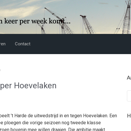
ren
Contact
n
A
loper Hoevelaken
Ar
H
eelt ’t Harde de uitwedstrijd in en tegen Hoevelaken. Een
ee ploegen die vorige seizoen nog tweede klasse
izoen bovenin mee willen draaien. Die ambitie maakt