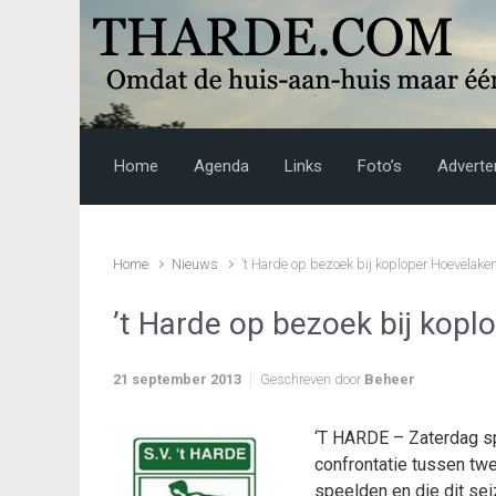
Skip to main content
Home
Agenda
Links
Foto’s
Adverte
Home
Nieuws
’t Harde op bezoek bij koploper Hoevelake
’t Harde op bezoek bij kop
21 september 2013
Geschreven door
Beheer
‘T HARDE – Zaterdag sp
confrontatie tussen tw
speelden en die dit se