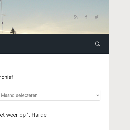
rchief
chief
et weer op ’t Harde