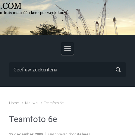
Skip to main content
Home
Nieuws
Teamfoto 6e
Teamfoto 6e
12 december 2009
Geschreven door
Beheer