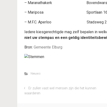
– Maranathakerk Bovendwarsw
– Mariposa Sportlaan 1
– M.F.C. Aperloo Stadsweg 2
Iedere kiesgerechtigde mag zelf bepalen in welk
niet uw stempas en een geldig identiteitsbew
Bron:
Gemeente Elburg
Nieuws
Er zullen vast wel mensen zijn die het kunnen
waarderen