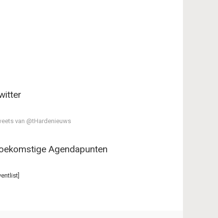
witter
eets van @tHardenieuws
oekomstige Agendapunten
ventlist]