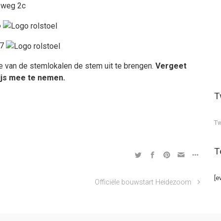
eg 2c
6
7
e van de stemlokalen de stem uit te brengen.
Vergeet
ijs mee te nemen.
T
Tw
T
[e
Officiële bouwstart Heidezoom