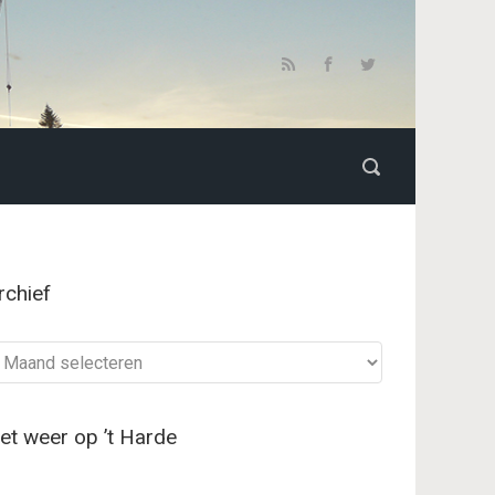
rchief
chief
et weer op ’t Harde