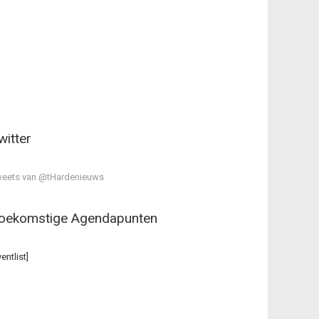
witter
eets van @tHardenieuws
oekomstige Agendapunten
ventlist]