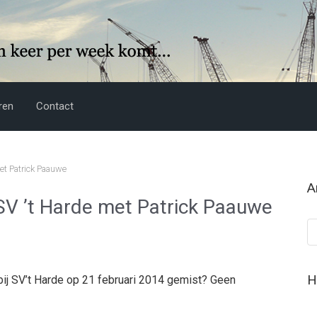
ren
Contact
et Patrick Paauwe
A
 SV ’t Harde met Patrick Paauwe
Ar
H
bij SV’t Harde op 21 februari 2014 gemist? Geen