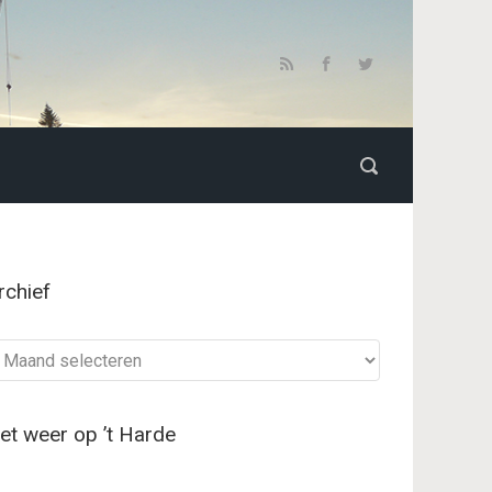
rchief
chief
et weer op ’t Harde