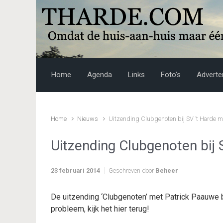
Skip to main content
Home
Agenda
Links
Foto’s
Adverte
Home
Nieuws
Uitzending Clubgenoten bij SV ’t Harde m
Uitzending Clubgenoten bij
23 februari 2014
Geschreven door
Beheer
De uitzending ‘Clubgenoten’ met Patrick Paauwe 
probleem, kijk het hier terug!