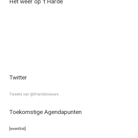
Het weer op ’t Harde
Twitter
Tweets van @tHardenieuws
Toekomstige Agendapunten
[eventlist]