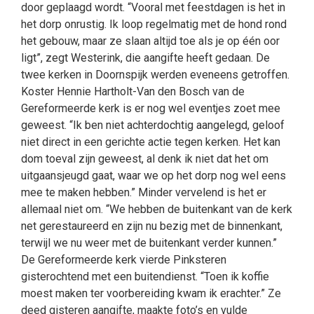
door geplaagd wordt. “Vooral met feestdagen is het in
het dorp onrustig. Ik loop regelmatig met de hond rond
het gebouw, maar ze slaan altijd toe als je op één oor
ligt”, zegt Westerink, die aangifte heeft gedaan. De
twee kerken in Doornspijk werden eveneens getroffen.
Koster Hennie Hartholt-Van den Bosch van de
Gereformeerde kerk is er nog wel eventjes zoet mee
geweest. “Ik ben niet achterdochtig aangelegd, geloof
niet direct in een gerichte actie tegen kerken. Het kan
dom toeval zijn geweest, al denk ik niet dat het om
uitgaansjeugd gaat, waar we op het dorp nog wel eens
mee te maken hebben.” Minder vervelend is het er
allemaal niet om. “We hebben de buitenkant van de kerk
net gerestaureerd en zijn nu bezig met de binnenkant,
terwijl we nu weer met de buitenkant verder kunnen.”
De Gereformeerde kerk vierde Pinksteren
gisterochtend met een buitendienst. “Toen ik koffie
moest maken ter voorbereiding kwam ik erachter.” Ze
deed gisteren aangifte, maakte foto’s en vulde