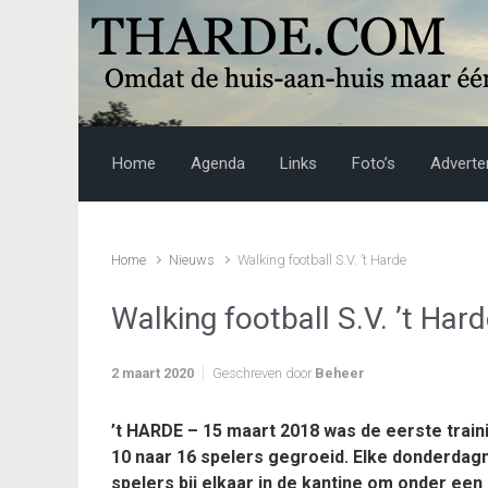
Skip to main content
Home
Agenda
Links
Foto’s
Adverte
Home
Nieuws
Walking football S.V. ’t Harde
Walking football S.V. ’t Har
2 maart 2020
Geschreven door
Beheer
’t HARDE – 15 maart 2018 was de eerste traini
10 naar 16 spelers gegroeid. Elke donderdag
spelers bij elkaar in de kantine om onder een 