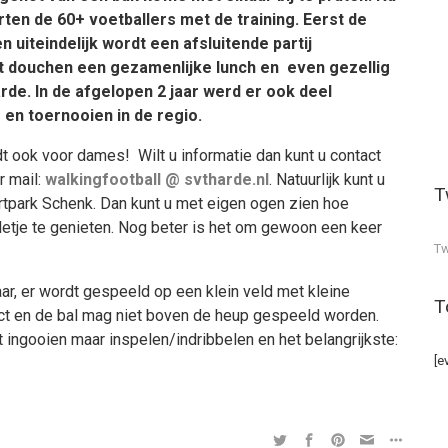
rten de 60+ voetballers met de training. Eerst de
 uiteindelijk wordt een afsluitende partij
et douchen een gezamenlijke lunch en even gezellig
Harde. In de afgelopen 2 jaar werd er ook deel
en toernooien in de regio.
ldt ook voor dames! Wilt u informatie dan kunt u contact
r mail:
walkingfootball @ svtharde.n
l
. Natuurlijk kunt u
T
park Schenk. Dan kunt u met eigen ogen zien hoe
lletje te genieten. Nog beter is het om gewoon een keer
Tw
jaar, er wordt gespeeld op een klein veld met kleine
T
act en de bal mag niet boven de heup gespeeld worden.
t ingooien maar inspelen/indribbelen en het belangrijkste:
[e