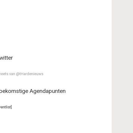
witter
eets van @tHardenieuws
oekomstige Agendapunten
ventlist]