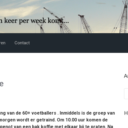
ren
Contact
A
de
Ar
H
ng van de 60+ voetballers . Inmiddels is de groep van
morgen wordt er getraind. Om 10.00 uur komen de
genot van een bak koffie met elkaar bij te praten. Na