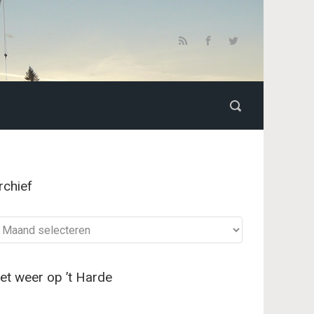
rchief
chief
et weer op ’t Harde