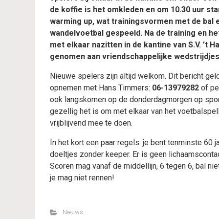
de koffie is het omkleden en om 10.30 uur sta
warming up, wat trainingsvormen met de bal en
wandelvoetbal gespeeld. Na de training en h
met elkaar nazitten in de kantine van S.V. ’t 
genomen aan vriendschappelijke wedstrijdjes 
Nieuwe spelers zijn altijd welkom. Dit bericht ge
opnemen met Hans Timmers:
06-13979282
of pe
ook langskomen op de donderdagmorgen op sport
gezellig het is om met elkaar van het voetbalspe
vrijblijvend mee te doen.
In het kort een paar regels: je bent tenminste 60 
doeltjes zonder keeper. Er is geen lichaamscont
Scoren mag vanaf de middellijn, 6 tegen 6, bal nie
je mag niet rennen!
Nieuws