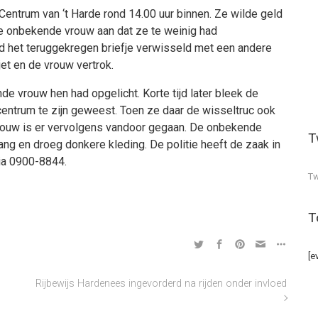
ntrum van ‘t Harde rond 14.00 uur binnen. Ze wilde geld
e onbekende vrouw aan dat ze te weinig had
ad het teruggekregen briefje verwisseld met een andere
ljet en de vrouw vertrok.
e vrouw hen had opgelicht. Korte tijd later bleek de
ntrum te zijn geweest. Toen ze daar de wisseltruc ook
rouw is er vervolgens vandoor gegaan. De onbekende
T
ng en droeg donkere kleding. De politie heeft de zaak in
ia 0900-8844.
Tw
T
[e
Rijbewijs Hardenees ingevorderd na rijden onder invloed