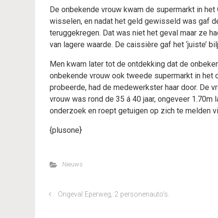
De onbekende vrouw kwam de supermarkt in het Ce
wisselen, en nadat het geld gewisseld was gaf d
teruggekregen. Dat was niet het geval maar ze h
van lagere waarde. De caissière gaf het ‘juiste’ bi
Men kwam later tot de ontdekking dat de onbekend
onbekende vrouw ook tweede supermarkt in het ce
probeerde, had de medewerkster haar door. De v
vrouw was rond de 35 á 40 jaar, ongeveer 1.70m la
onderzoek en roept getuigen op zich te melden v
{plusone}
Nieuws
Ongeval Eperweg, 2 personenauto’s.