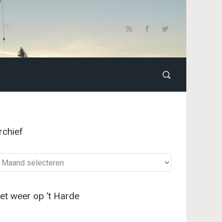
rchief
chief
et weer op ’t Harde