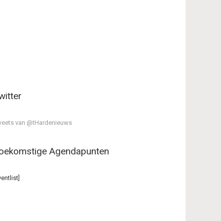
witter
eets van @tHardenieuws
oekomstige Agendapunten
ventlist]