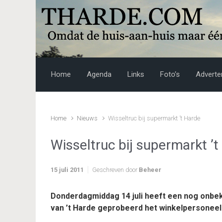
Skip to main content
Home
Agenda
Links
Foto’s
Adverte
Home
Nieuws
Wisseltruc bij supermarkt ’t Harde
Wisseltruc bij supermarkt ’
15 juli 2011
Geschreven door
Beheer
Donderdagmiddag 14 juli heeft een nog onbe
van ’t Harde geprobeerd het winkelpersoneel op