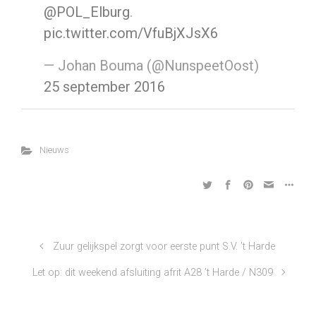
@POL_Elburg
.
pic.twitter.com/VfuBjXJsX6
— Johan Bouma (@NunspeetOost)
25 september 2016
Nieuws
Zuur gelijkspel zorgt voor eerste punt S.V. ’t Harde
Let op: dit weekend afsluiting afrit A28 ’t Harde / N309