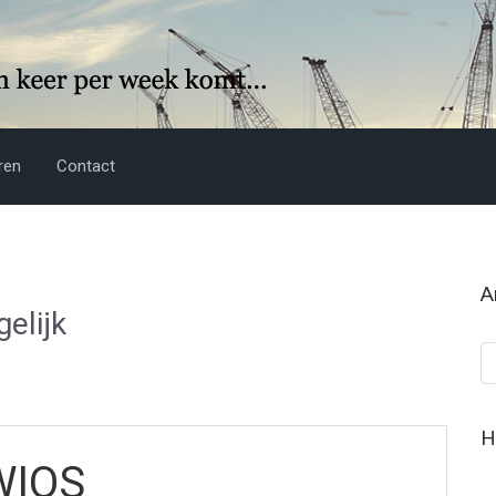
ren
Contact
A
elijk
Ar
H
WIOS