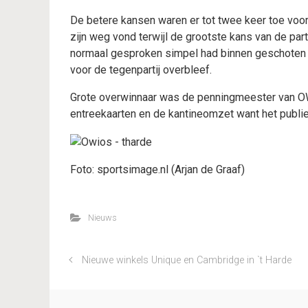
De betere kansen waren er tot twee keer toe voo
zijn weg vond terwijl de grootste kans van de part
normaal gesproken simpel had binnen geschoten ma
voor de tegenpartij overbleef.
Grote overwinnaar was de penningmeester van OW
entreekaarten en de kantineomzet want het publ
Foto: sportsimage.nl (Arjan de Graaf)
Nieuws
Nieuwe winkels Unique en Cambridge in `t Harde