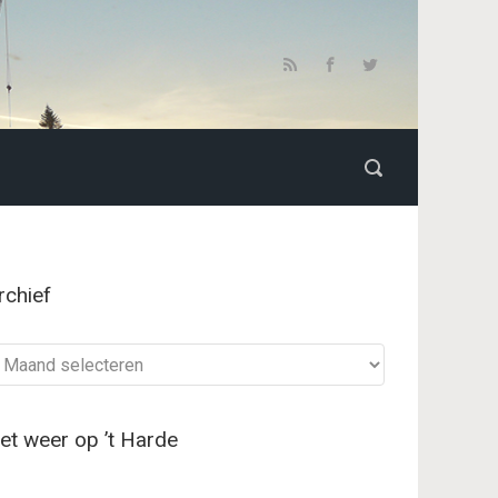
rchief
chief
et weer op ’t Harde