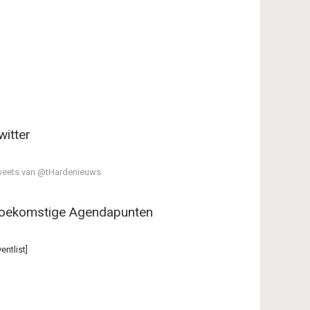
witter
eets van @tHardenieuws
oekomstige Agendapunten
ventlist]