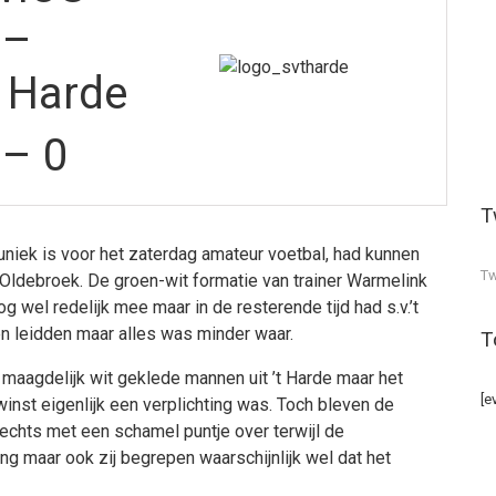
–
t Harde
 – 0
T
uniek is voor het zaterdag amateur voetbal, had kunnen
Tw
ldebroek. De groen-wit formatie van trainer Warmelink
g wel redelijk mee maar in de resterende tijd had s.v.’t
 leidden maar alles was minder waar.
T
 maagdelijk wit geklede mannen uit ’t Harde maar het
[e
inst eigenlijk een verplichting was. Toch bleven de
echts met een schamel puntje over terwijl de
g maar ook zij begrepen waarschijnlijk wel dat het