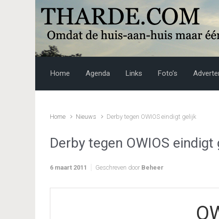
Skip to main content
Home
Agenda
Links
Foto’s
Adverte
Home
Nieuws
Derby tegen OWIOS eindigt gelijk
Derby tegen OWIOS eindigt g
6 maart 2011
Geschreven door
Beheer
O