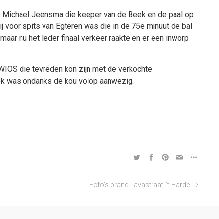
r Michael Jeensma die keeper van de Beek en de paal op
ij voor spits van Egteren was die in de 75e minuut de bal
ar nu het leder finaal verkeer raakte en er een inworp
IOS die tevreden kon zijn met de verkochte
iek was ondanks de kou volop aanwezig.
Foto’s brand Lavastraat `t Harde