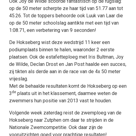
Ook Joy de Wilde scoorde fantastisch op de rugslag:
op de 50 meter scherpte ze haar tijd van 51.77 aan tot
45.26. Tot de toppers behoorde ook Luuk van Laar die
op de 50 meter schoolslag aantikte met een tijd van
1:08.71, een verbetering van 9 seconden!
De Hokseberg wist deze wedstrijd 11 keer een
podiumplaats binnen te halen, waaronder 2 eerste
plaatsen. Ook de estafetteploeg met Iris Bultman, Joy
de Wilde, Declan Drost en Jan Post haalde een succes,
zij tikten als derde aan in de race van de 4x 50 meter
vrijeslag.
Met de behaalde resultaten komt de Hokseberg op een
de
3
plaats uit in het klassement, daarmee weten de
zwemmers hun positie van 2013 vast te houden.
Volgende week zaterdag reist de zwemploeg van de
Hokseberg naar Zutphen om daar te strijden in de
Nationale Zwemcompetitie. Ook daar zijn de
vooruitzichten goed voor prachtige resultaten!