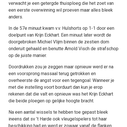
verwacht je een getergde thuisploeg die het zoet van
een eerste overwinning wil proeven maar alles bleek
anders.
In de 57e minuut kwam v.v. Hulshorts op 1-1 door een
doelpunt van Krijn Eckhart. Een minuut later wordt de
doorgebroken Michiel Vlijm binnen de zestien dom
onderuit gehaald en benutte Arnold Visch de strafschop
op de juiste manier.
Doordrukken zou je zeggen maar opnieuw werd er na
een voorsprong massaal terug getrokken en
overheerste de angst voor een tegengoal. Wanneer je
met die instelling voort borduurt dan kun je erop
rekenen dat die valt en opnieuw was het Krijn Eckhart
die beide ploegen op gelijke hoogte bracht.
Na een aantal wissels te hebben toe gepast bleek
ineens dat sv ’t Harde ook vleugelspelers tot haar
beschikking had en werd er zowaar vanaf de flanken