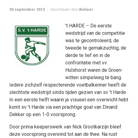
30 september 2013
Geschreven door
Beheer
’t HARDE – De eerste
wedstrijd van de competitie
was te gecontroleerd, de
tweede te gemakzuchtig, de
derde te lief en in de
confrontatie met vv
Hulshorst waren de Groen-
witten simpelweg te bang.
Iedere zichzelf respecterende voetbalkenner heeft de
slechtste wedstrijd sinds tijden gezien van sv ’t Harde.
In een eerste helft waarin je visueel een overwicht hebt
komt sv ’t Harde via een prachtige goal van Dinand
Dekker op een 1-0 voorsprong.
Door prima keeperswerk van Nick Grootkarzijn bleef
deze voorsprong overeind tot aan de thee. Na rust