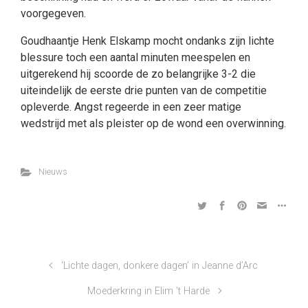
voorgegeven.
Goudhaantje Henk Elskamp mocht ondanks zijn lichte
blessure toch een aantal minuten meespelen en
uitgerekend hij scoorde de zo belangrijke 3-2 die
uiteindelijk de eerste drie punten van de competitie
opleverde. Angst regeerde in een zeer matige
wedstrijd met als pleister op de wond een overwinning.
Nieuws
‘Lichte dagen, donkere dagen’ in Jeanne d’Arc
Moederkring in Elim ’t Harde