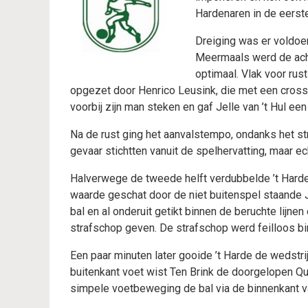
Hardenaren in de eerste
Dreiging was er voldoen
Meermaals werd de acht
optimaal. Vlak voor rus
opgezet door Henrico Leusink, die met een cross
voorbij zijn man steken en gaf Jelle van ’t Hul een
Na de rust ging het aanvalstempo, ondanks het str
gevaar stichtten vanuit de spelhervatting, maar e
Halverwege de tweede helft verdubbelde ’t Harde
waarde geschat door de niet buitenspel staande Je
bal en al onderuit getikt binnen de beruchte lijne
strafschop geven. De strafschop werd feilloos bi
Een paar minuten later gooide ’t Harde de wedstrijd
buitenkant voet wist Ten Brink de doorgelopen Q
simpele voetbeweging de bal via de binnenkant v