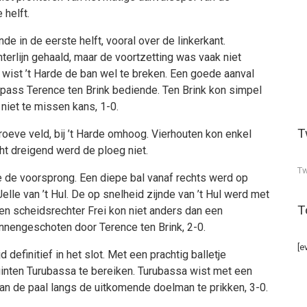
 helft.
de in de eerste helft, vooral over de linkerkant.
erlijn gehaald, maar de voortzetting was vaak niet
t wist ’t Harde de ban wel te breken. Een goede aanval
pass Terence ten Brink bediende. Ten Brink kon simpel
 niet te missen kans, 1-0.
T
oeve veld, bij ’t Harde omhoog. Vierhouten kon enkel
cht dreigend werd de ploeg niet.
Tw
 de voorsprong. Een diepe bal vanaf rechts werd op
lle van ’t Hul. De op snelheid zijnde van ’t Hul werd met
T
n en scheidsrechter Frei kon niet anders dan een
nnengeschoten door Terence ten Brink, 2-0.
[e
 definitief in het slot. Met een prachtig balletje
uinten Turubassa te bereiken. Turubassa wist met een
an de paal langs de uitkomende doelman te prikken, 3-0.