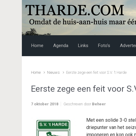
Skip to main content
Home
Agenda
Links
Foto’s
Adverte
Home
Nieuws
Eerste zege een feit voor S.V. ’t Harde
Eerste zege een feit voor S.
7 oktober 2018
Geschreven door
Beheer
Met een solide 3-0 ste
driepunter van het seiz
imponeren en kon ook n