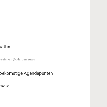
witter
eets van @tHardenieuws
oekomstige Agendapunten
ventlist]