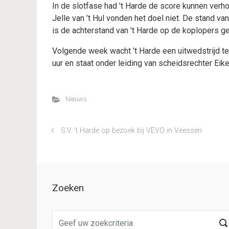
In de slotfase had ’t Harde de score kunnen verh
Jelle van ’t Hul vonden het doel niet. De stand v
is de achterstand van ’t Harde op de koplopers g
Volgende week wacht ’t Harde een uitwedstrijd t
uur en staat onder leiding van scheidsrechter Eik
Nieuws
S.V. ’t Harde op bezoek bij VEVO in Veessen
Zoeken