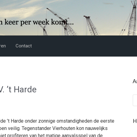
ren
Contact
A
V. ’t Harde
Ar
H
lde ’t Harde onder zonnige omstandigheden de eerste
oen veilig. Tegenstander Vierhouten kon nauwelijks
iet profiteren van het matige aanvalsspel van de