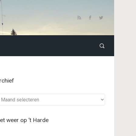
rchief
chief
et weer op ’t Harde