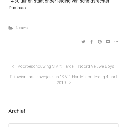
14.30 uur en staat onder leiding van scheidsrechter
Damhuis.
Nieuws
Voorbeschouwing S.V. ’t Harde – Noord Veluwe Boys
Prijswinnaars klaverjasklub “S.V. ’t Harde” donderdag 4 april
2019
Archief
Archief