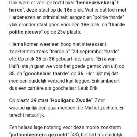
Ook werd er veel gezocht naar “
hennepkwekerij `t
harde
“, deze staat op de
16e
plek. Wat is dat toch met
Hardenezen en criminaliteit, aangezien “politie tharde”
vlak eronder staat goed voor een
18e
plek, en “
tharde
politie nieuws
” op de 23e plaats.
Hierna komen weer een hoop niet interessant
zoektermen zoals “tharde 6” “24 september tharde”
etc. Op plek
35
en
36
gebeurt iets raars, “
Erik van
Hul
“(-steijn gaan we voor het goede gemak van uit) op
35
, en “
goochelaar tharde
” op
36
. Hier lijkt mij dat
men een duidelijk verband kan leggen, Erik ambieert
dus een carrière als goochelaar. Leuk Erik.
Op plaats
39
staat “
Hooligans Zwolle
“. Zeer
waarschijnlijk een paar mensen die Michel zochten. En
terecht natuurlijk.
Een helaas lage notering voor deze mooie zoekterm
“
potloodventers gezocht
” (43), het lijkt mij duidelijk