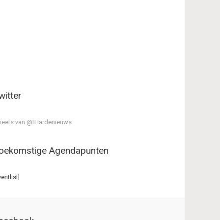
witter
eets van @tHardenieuws
oekomstige Agendapunten
ventlist]