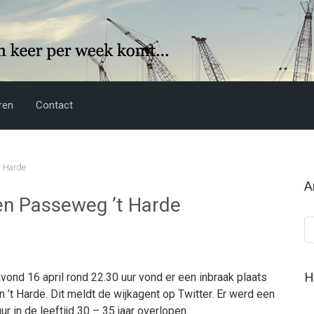
ren
Contact
t Harde
A
en Passeweg ’t Harde
Ar
H
ond 16 april rond 22.30 uur vond er een inbraak plaats
’t Harde. Dit meldt de wijkagent op Twitter. Er werd een
r in de leeftijd 30 – 35 jaar overlopen.