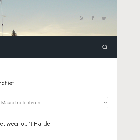
rchief
chief
et weer op ’t Harde