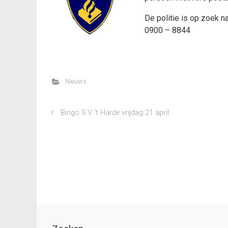
De politie is op zoek n
0900 – 8844
Nieuws
Bingo S.V. ’t Harde vrijdag 21 april