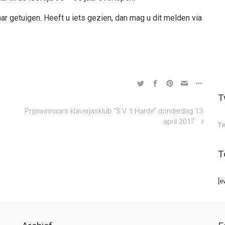
aar getuigen. Heeft u iets gezien, dan mag u dit melden via
T
Prijswinnaars klaverjasklub “S.V. ’t Harde” donderdag 13
april 2017
Tw
T
[e