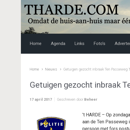
Skip to main content
Home
Agenda
Links
Foto’s
Adverte
Home
Nieuws
Getuigen gezocht inbraak Ten Passeweg ’
Getuigen gezocht inbraak T
17 april 2017
Geschreven door
Beheer
’t HARDE – Op zondagav
aan de Ten Passeweg in 
persoon met fors postuu