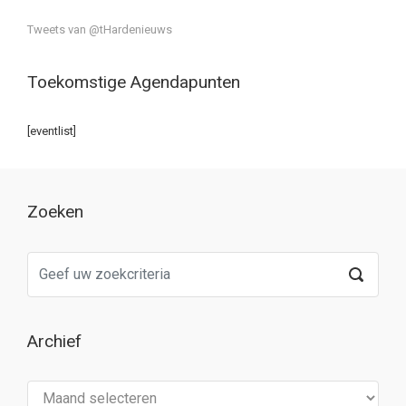
Tweets van @tHardenieuws
Toekomstige Agendapunten
[eventlist]
Zoeken
Archief
Archief