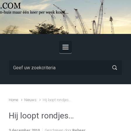
Skip to main content
Home
Nieuws
Hij loopt rondjes…
Hij loopt rondjes…
3 december 2010
Geschreven door
Beheer