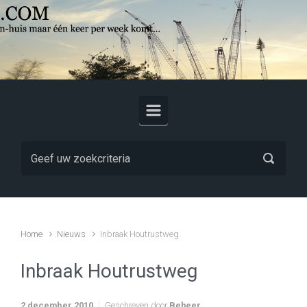
Skip to main content
Home
Nieuws
Inbraak Houtrustweg
Inbraak Houtrustweg
2 december 2010
Geschreven door
Beheer