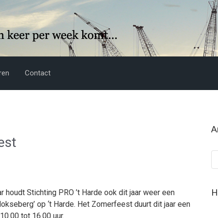
ren
Contact
A
est
Ar
H
r houdt Stichting PRO ’t Harde ook dit jaar weer een
kseberg’ op ‘t Harde. Het Zomerfeest duurt dit jaar een
10.00 tot 16.00 uur.