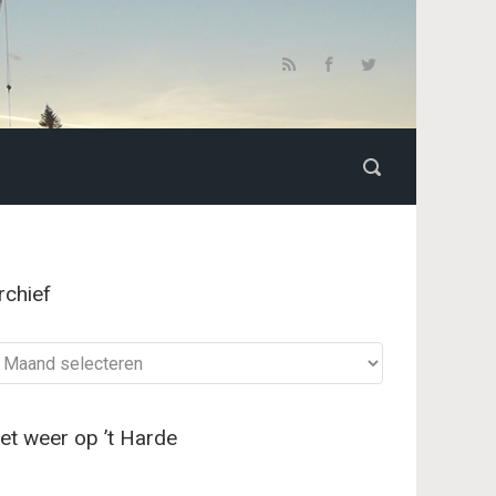
rchief
chief
et weer op ’t Harde