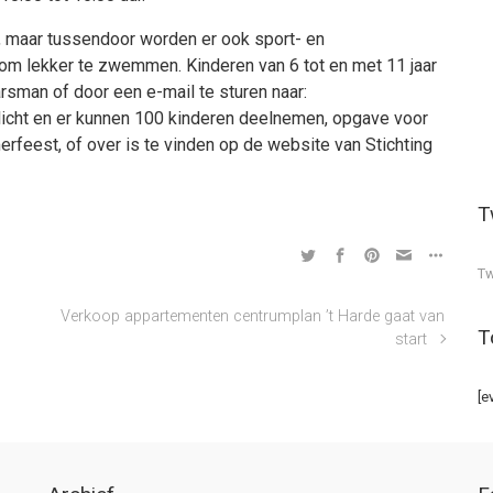
, maar tussendoor worden er ook sport- en
 om lekker te zwemmen. Kinderen van 6 tot en met 11 jaar
rsman of door een e-mail te sturen naar:
icht en er kunnen 100 kinderen deelnemen, opgave voor
erfeest, of over is te vinden op de website van Stichting
T
Tw
Verkoop appartementen centrumplan ’t Harde gaat van
T
start
[e