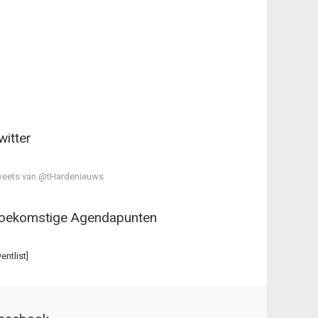
witter
eets van @tHardenieuws
oekomstige Agendapunten
ventlist]