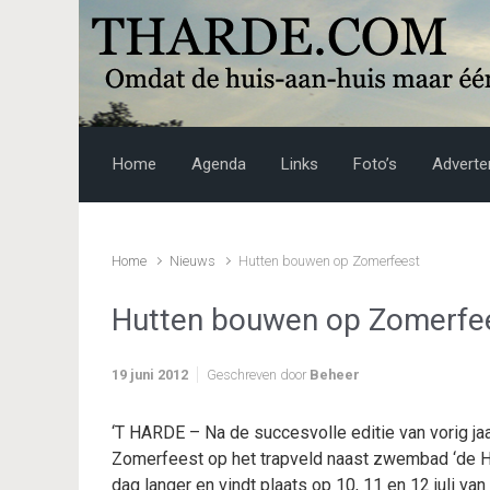
Skip to main content
Home
Agenda
Links
Foto’s
Adverte
Home
Nieuws
Hutten bouwen op Zomerfeest
Hutten bouwen op Zomerfe
19 juni 2012
Geschreven door
Beheer
‘T HARDE – Na de succesvolle editie van vorig jaa
Zomerfeest op het trapveld naast zwembad ‘de Ho
dag langer en vindt plaats op 10, 11 en 12 juli van 