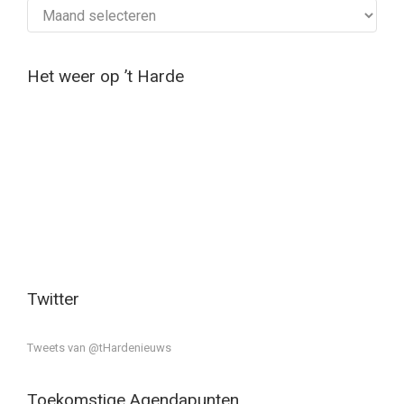
Archief
Het weer op ’t Harde
Twitter
Tweets van @tHardenieuws
Toekomstige Agendapunten