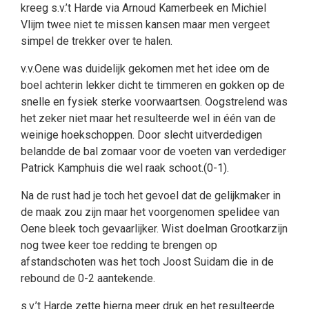
kreeg s.v.’t Harde via Arnoud Kamerbeek en Michiel
Vlijm twee niet te missen kansen maar men vergeet
simpel de trekker over te halen.
v.v.Oene was duidelijk gekomen met het idee om de
boel achterin lekker dicht te timmeren en gokken op de
snelle en fysiek sterke voorwaartsen. Oogstrelend was
het zeker niet maar het resulteerde wel in één van de
weinige hoekschoppen. Door slecht uitverdedigen
belandde de bal zomaar voor de voeten van verdediger
Patrick Kamphuis die wel raak schoot.(0-1).
Na de rust had je toch het gevoel dat de gelijkmaker in
de maak zou zijn maar het voorgenomen spelidee van
Oene bleek toch gevaarlijker. Wist doelman Grootkarzijn
nog twee keer toe redding te brengen op
afstandschoten was het toch Joost Suidam die in de
rebound de 0-2 aantekende.
s.v.’t Harde zette hierna meer druk en het resulteerde