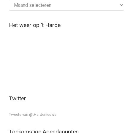
Archief
Het weer op ’t Harde
Twitter
Tweets van @tHardenieuws
Toekomstige Agendapunten