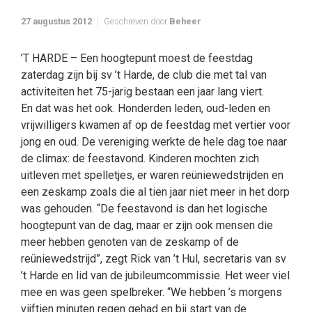
27 augustus 2012
Geschreven door
Beheer
’T HARDE – Een hoogtepunt moest de feestdag
zaterdag zijn bij sv ’t Harde, de club die met tal van
activiteiten het 75-jarig bestaan een jaar lang viert.
En dat was het ook. Honderden leden, oud-leden en
vrijwilligers kwamen af op de feestdag met vertier voor
jong en oud. De vereniging werkte de hele dag toe naar
de climax: de feestavond. Kinderen mochten zich
uitleven met spelletjes, er waren reüniewedstrijden en
een zeskamp zoals die al tien jaar niet meer in het dorp
was gehouden. “De feestavond is dan het logische
hoogtepunt van de dag, maar er zijn ook mensen die
meer hebben genoten van de zeskamp of de
reüniewedstrijd”, zegt Rick van ’t Hul, secretaris van sv
’t Harde en lid van de jubileumcommissie. Het weer viel
mee en was geen spelbreker. “We hebben ’s morgens
vijftien minuten regen gehad en bij start van de