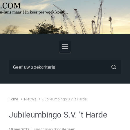
Skip to main content
Home
Nieuws
Jubileumbingo S.V. ’t Harde
Jubileumbingo S.V. ’t Harde
10 mei 2012
Geschreven door
Beheer