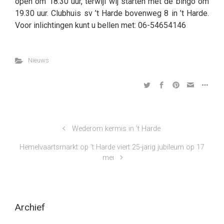
open om 18.30 uur, terwijl wij starten met de bingo om
19.30 uur. Clubhuis sv ’t Harde bovenweg 8 in ’t Harde.
Voor inlichtingen kunt u bellen met: 06-54654146
Nieuws
Wederom kermis in ’t Harde
Hemelvaartsmarkt op ‘t Harde viert 25-jarig jubileum op 17
mei
Archief