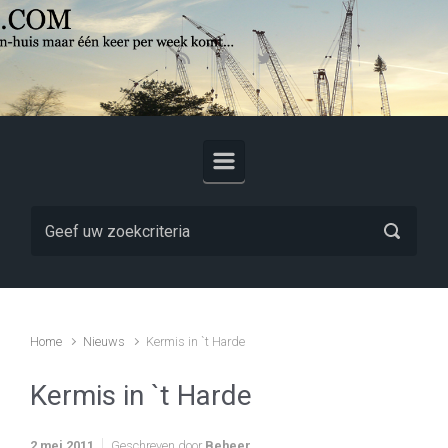
Skip to main content
Home
Nieuws
Kermis in `t Harde
Kermis in `t Harde
2 mei 2011
Geschreven door
Beheer