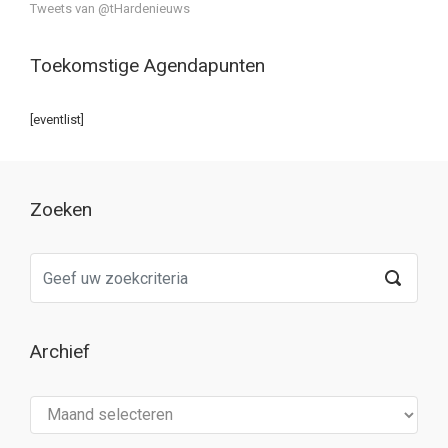
Tweets van @tHardenieuws
Toekomstige Agendapunten
[eventlist]
Zoeken
Archief
Archief