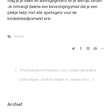
mag je je naam en adresgegevens en je leeftijd zetten.
Je ontvangt daarna een bevestigingsmail dat je een
plekje hebt, met alle spelregels voor de
kinderkleedjesmarkt erin.
Nieuws
Informatieavond Notaris voor oudere generaties
‘Lichte dagen, donkere dagen’ in Jeanne d’Arc
Archief