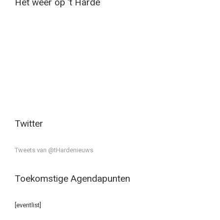
Het weer op ’t Harde
Twitter
Tweets van @tHardenieuws
Toekomstige Agendapunten
[eventlist]