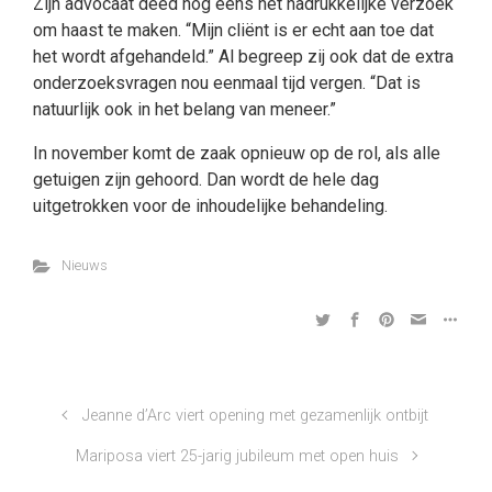
Zijn advocaat deed nog eens het nadrukkelijke verzoek
om haast te maken. “Mijn cliënt is er echt aan toe dat
het wordt afgehandeld.” Al begreep zij ook dat de extra
onderzoeksvragen nou eenmaal tijd vergen. “Dat is
natuurlijk ook in het belang van meneer.”
In november komt de zaak opnieuw op de rol, als alle
getuigen zijn gehoord. Dan wordt de hele dag
uitgetrokken voor de inhoudelijke behandeling.
Nieuws
Jeanne d’Arc viert opening met gezamenlijk ontbijt
Mariposa viert 25-jarig jubileum met open huis