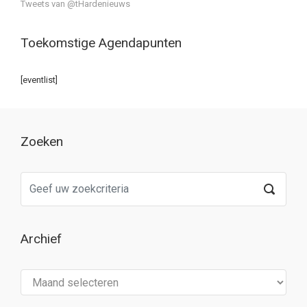
Tweets van @tHardenieuws
Toekomstige Agendapunten
[eventlist]
Zoeken
Archief
Archief