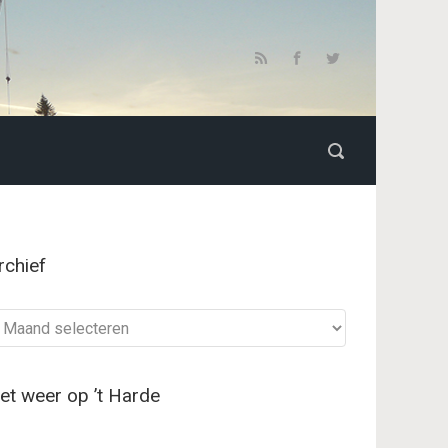
rchief
chief
et weer op ’t Harde