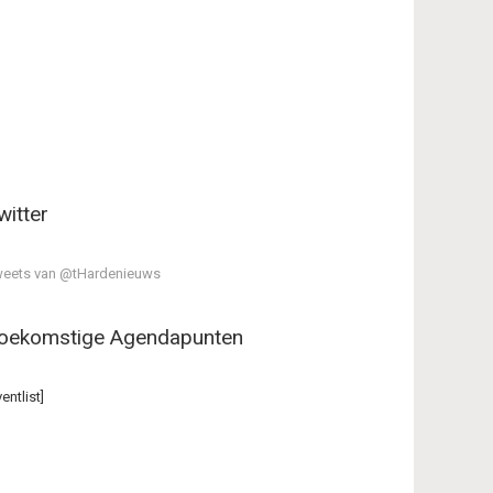
witter
eets van @tHardenieuws
oekomstige Agendapunten
ventlist]