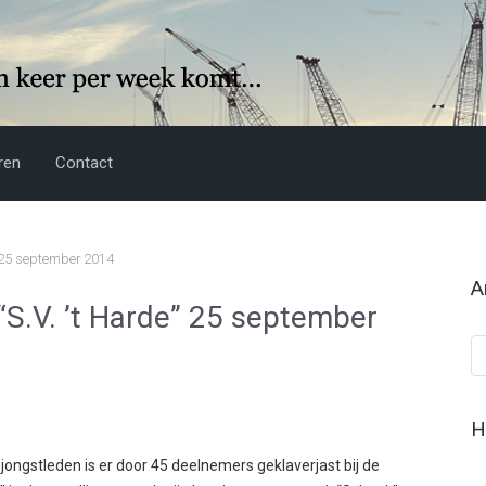
ren
Contact
e” 25 september 2014
A
 “S.V. ’t Harde” 25 september
Ar
H
ngstleden is er door 45 deelnemers geklaverjast bij de