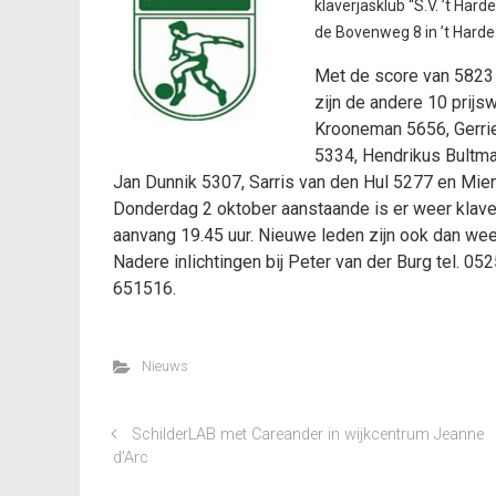
klaverjasklub “S.V. ’t Hard
de Bovenweg 8 in ’t Harde
Met de score van 5823 
zijn de andere 10 prijs
Krooneman 5656, Gerrie
5334, Hendrikus Bultma
Jan Dunnik 5307, Sarris van den Hul 5277 en Mie
Donderdag 2 oktober aanstaande is er weer klaver
aanvang 19.45 uur. Nieuwe leden zijn ook dan wee
Nadere inlichtingen bij Peter van der Burg tel. 0
651516.
Nieuws
SchilderLAB met Careander in wijkcentrum Jeanne
d’Arc