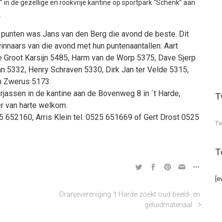
e” in de gezellige en rookvrije kantine op sportpark “Schenk” aan
.
punten was Jans van den Berg die avond de beste. Dit
winnaars van die avond met hun puntenaantallen: Aart
 Groot Karsijn 5485, Harm van de Worp 5375, Dave Sjerp
n 5332, Henry Schraven 5330, Dirk Jan ter Velde 5315,
n Zwerus 5173.
jassen in de kantine aan de Bovenweg 8 in ´t Harde,
T
r van harte welkom.
525 652160, Arris Klein tel. 0525 651669 of Gert Drost 0525
Tw
T
[e
Oranjevereniging ’t Harde zoekt oud beeld- en
geluidmateriaal