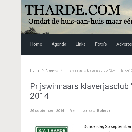
Skip to main content
Home
Agenda
Links
Foto’s
Adverte
Home
Nieuws
Prijswinnaars klaverjasclub “S.V. ’t Hard
Prijswinnaars klaverjasclub
2014
26 september 2014
Geschreven door
Beheer
Donderdag 25 september jo