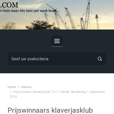
Skip to main content
Home
Nieuws
Prijswinnaars klaverjasklub “S.V. ’t Harde” donderdag 1 september
2016
Prijswinnaars klaverjasklub