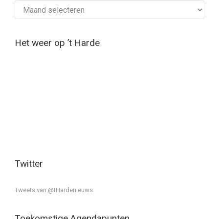
Archief
Het weer op ’t Harde
Twitter
Tweets van @tHardenieuws
Toekomstige Agendapunten