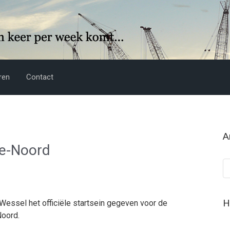
ren
Contact
A
de-Noord
Ar
H
essel het officiële startsein gegeven voor de
Noord.