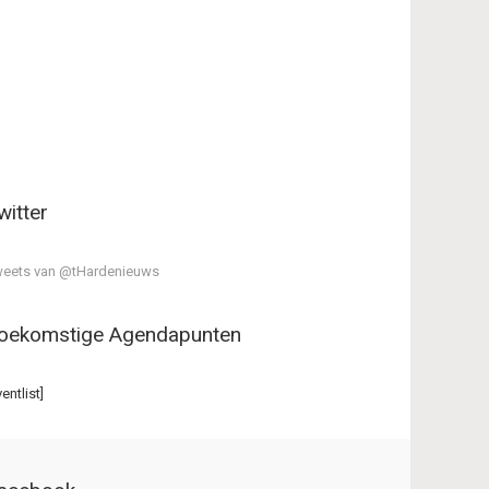
witter
eets van @tHardenieuws
oekomstige Agendapunten
ventlist]